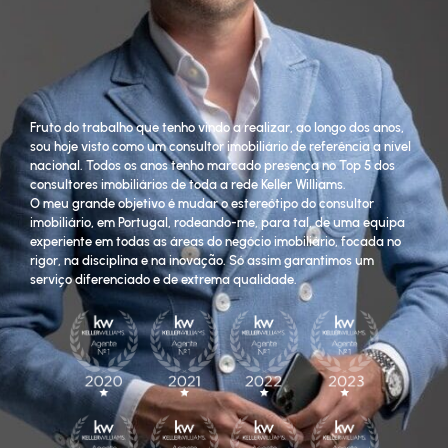
Fruto do trabalho que tenho vindo a realizar, ao longo dos anos,
sou hoje visto como um consultor imobiliário de referência a nível
nacional. Todos os anos tenho marcado presença no Top 5 dos
consultores imobiliários de toda a rede Keller Williams.
O meu grande objetivo é mudar o estereótipo do consultor
imobiliário, em Portugal, rodeando-me, para tal, de uma equipa
experiente em todas as áreas do negócio imobiliário, focada no
rigor, na disciplina e na inovação. Só assim garantimos um
serviço diferenciado e de extrema qualidade.