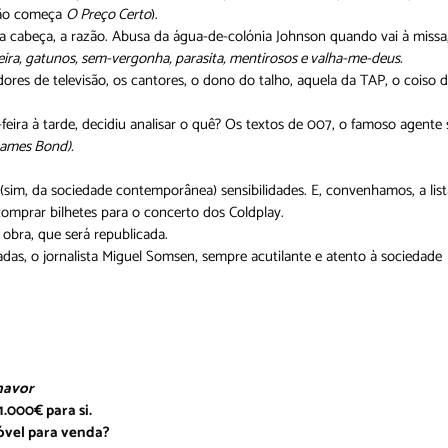
não começa
O Preço Certo
).
é, a cabeça, a razão. Abusa da água-de-colónia Johnson quando vai à missa
heira, gatunos, sem-vergonha, parasita, mentirosos e valha-me-deus.
adores de televisão, os cantores, o dono do talho, aquela da TAP, o coiso 
eira à tarde, decidiu analisar o quê? Os textos de 007, o famoso agente 
James Bond).
s (sim, da sociedade contemporânea) sensibilidades. E, convenhamos, a lis
comprar bilhetes para o concerto dos Coldplay.
obra, que será republicada.
as, o jornalista Miguel Somsen, sempre acutilante e atento à sociedade
havor
.000€ para si.
vel para venda?