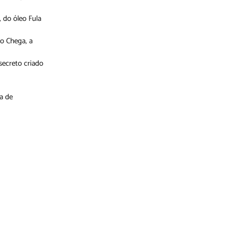
, do óleo Fula
do Chega, a
secreto criado
ta de