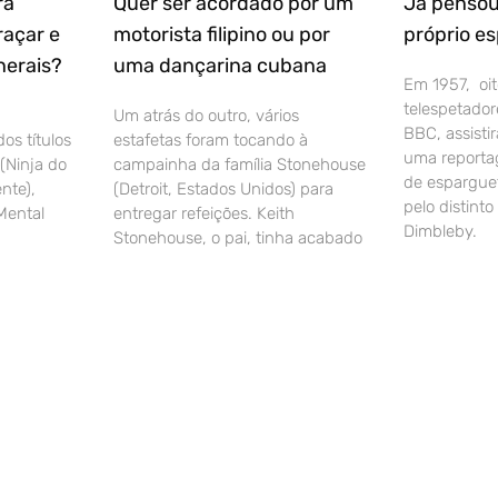
ra
Quer ser acordado por um
Já pensou
raçar e
motorista filipino ou por
próprio e
nerais?
uma dançarina cubana
Em 1957, oit
telespetador
Um atrás do outro, vários
BBC, assisti
os títulos
estafetas foram tocando à
uma reporta
(Ninja do
campainha da família Stonehouse
de esparguet
nte),
(Detroit, Estados Unidos) para
pelo distinto
(Mental
entregar refeições. Keith
Dimbleby.
Stonehouse, o pai, tinha acabado