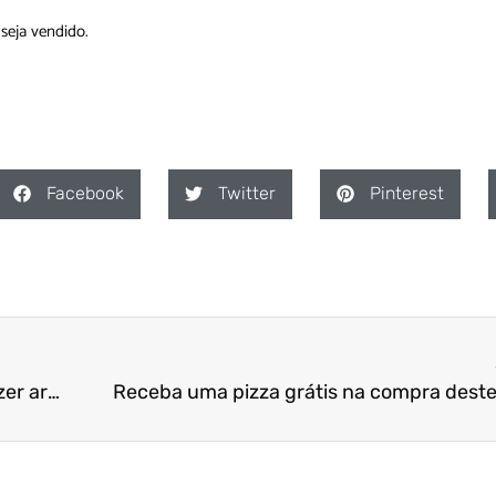
 seja vendido.
Facebook
Twitter
Pinterest
Amor (também) é… casar com uma panela de cozer arroz
Receba uma pizza grátis na compra deste