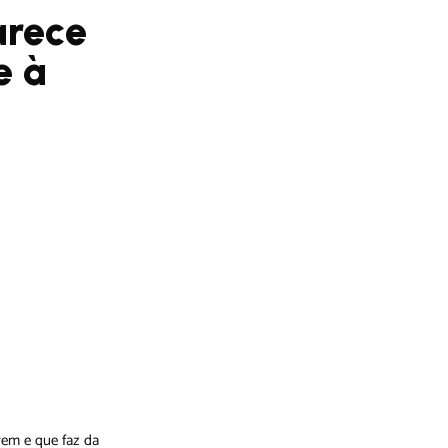
arece
e à
vem e que faz da