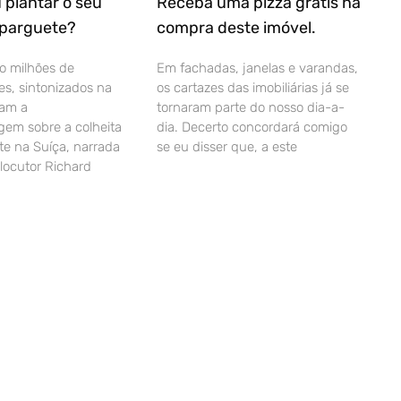
 plantar o seu
Receba uma pizza grátis na
sparguete?
compra deste imóvel.
o milhões de
Em fachadas, janelas e varandas,
es, sintonizados na
os cartazes das imobiliárias já se
ram a
tornaram parte do nosso dia-a-
gem sobre a colheita
dia. Decerto concordará comigo
e na Suíça, narrada
se eu disser que, a este
 locutor Richard