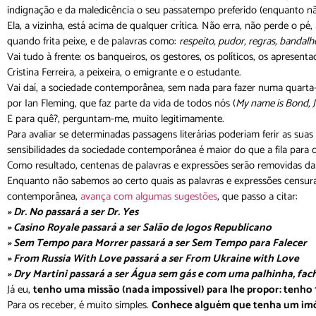
indignação e da maledicência o seu passatempo preferido (enquanto 
Ela, a vizinha, está acima de qualquer crítica. Não erra, não perde o p
quando frita peixe, e de palavras como:
respeito, pudor, regras, bandal
Vai tudo à frente: os banqueiros, os gestores, os políticos, os apresent
Cristina Ferreira, a peixeira, o emigrante e o estudante.
Vai daí, a sociedade contemporânea, sem nada para fazer numa quarta-f
por Ian Fleming, que faz parte da vida de todos nós (
My name is Bond, 
E para quê?, perguntam-me, muito legitimamente.
Para avaliar se determinadas passagens literárias poderiam ferir as sua
sensibilidades da sociedade contemporânea é maior do que a fila para 
Como resultado, centenas de palavras e expressões serão removidas da 
Enquanto não sabemos ao certo quais as palavras e expressões censurad
contemporânea,
avança com algumas sugestões
, que passo a citar:
» Dr. No passará a ser Dr. Yes
» Casino Royale passará a ser Salão de Jogos Republicano
» Sem Tempo para Morrer passará a ser Sem Tempo para Falecer
» From Russia With Love passará a ser From Ukraine with Love
» Dry Martini passará a ser Água sem gás e com uma palhinha, fac
Já eu,
tenho uma missão (nada impossível) para lhe propor: tenho 1
Para os receber, é muito simples.
Conhece alguém que tenha um imó