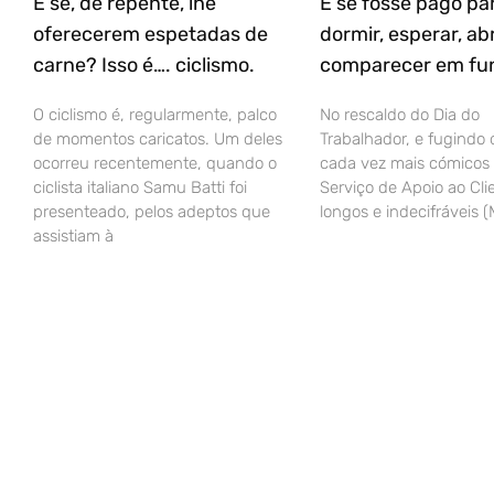
E se, de repente, lhe
E se fosse pago pa
oferecerem espetadas de
dormir, esperar, ab
carne? Isso é…. ciclismo.
comparecer em fu
O ciclismo é, regularmente, palco
No rescaldo do Dia do
de momentos caricatos. Um deles
Trabalhador, e fugindo d
ocorreu recentemente, quando o
cada vez mais cómicos 
ciclista italiano Samu Batti foi
Serviço de Apoio ao Clie
presenteado, pelos adeptos que
longos e indecifráveis 
assistiam à
© Todos os direitos reservados a Gustavo Sousa Unipessoal.