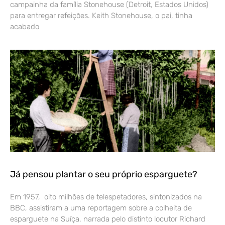
campainha da família Stonehouse (Detroit, Estados Unidos)
para entregar refeições. Keith Stonehouse, o pai, tinha
acabado
Já pensou plantar o seu próprio esparguete?
Em 1957, oito milhões de telespetadores, sintonizados na
BBC, assistiram a uma reportagem sobre a colheita de
esparguete na Suíça, narrada pelo distinto locutor Richard