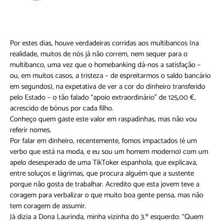
Por estes dias, houve verdadeiras corridas aos multibancos (na
realidade, muitos de nós já não correm, nem sequer para o
multibanco, uma vez que o homebanking dá-nos a satisfação –
ou, em muitos casos, a tristeza – de espreitarmos o saldo bancário
em segundos), na expetativa de ver a cor do dinheiro transferido
pelo Estado – o tão falado “apoio extraordinário” de 125,00 €,
acrescido de bónus por cada filho.
Conheço quem gaste este valor em raspadinhas, mas não vou
referir nomes.
Por falar em dinheiro, recentemente, fomos impactados (é um
verbo que está na moda, e eu sou um homem moderno) com um
apelo desesperado de uma TikToker espanhola, que explicava,
entre soluços e lágrimas, que procura alguém que a sustente
porque não gosta de trabalhar. Acredito que esta jovem teve a
coragem para verbalizar o que muito boa gente pensa, mas não
tem coragem de assumir.
Já dizia a Dona Laurinda, minha vizinha do 3.º esquerdo: “Quem