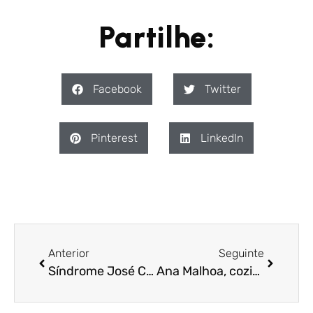
Partilhe:
Facebook
Twitter
Pinterest
LinkedIn
Anterior
Seguinte
Síndrome José Castelo Branco
Ana Malhoa, cozido à portuguesa e natas do céu