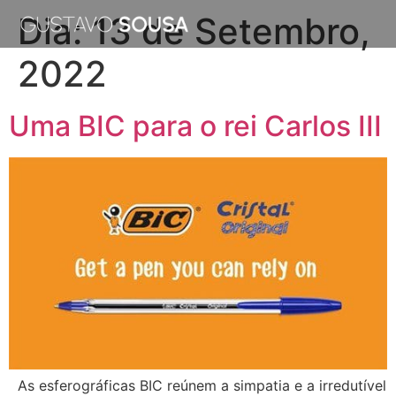
Dia:
13 de Setembro,
2022
Uma BIC para o rei Carlos III
As esferográficas BIC reúnem a simpatia e a irredutível