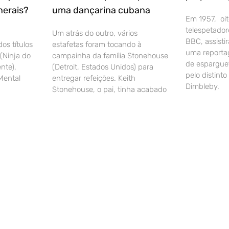
nerais?
uma dançarina cubana
Em 1957, oit
telespetador
Um atrás do outro, vários
BBC, assisti
os títulos
estafetas foram tocando à
uma reporta
(Ninja do
campainha da família Stonehouse
de esparguet
nte),
(Detroit, Estados Unidos) para
pelo distinto
(Mental
entregar refeições. Keith
Dimbleby.
Stonehouse, o pai, tinha acabado