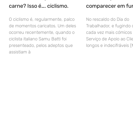
carne? Isso é…. ciclismo.
comparecer em fu
O ciclismo é, regularmente, palco
No rescaldo do Dia do
de momentos caricatos. Um deles
Trabalhador, e fugindo d
ocorreu recentemente, quando o
cada vez mais cómicos 
ciclista italiano Samu Batti foi
Serviço de Apoio ao Clie
presenteado, pelos adeptos que
longos e indecifráveis 
assistiam à
© Todos os direitos reservados a Gustavo Sousa Unipessoal.