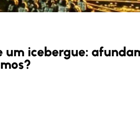
e um icebergue: afunda
imos?