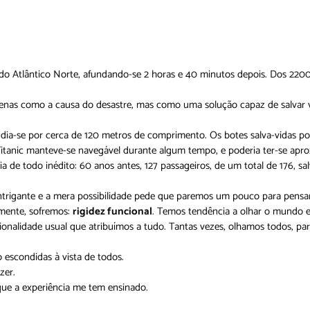
o do Atlântico Norte, afundando-se 2 horas e 40 minutos depois. Dos 220
penas como a causa do desastre, mas como uma solução capaz de salvar v
ndia-se por cerca de 120 metros de comprimento. Os botes salva-vidas po
Titanic manteve-se navegável durante algum tempo, e poderia ter-se apr
 de todo inédito: 60 anos antes, 127 passageiros, de um total de 176, sa
, intrigante e a mera possibilidade pede que paremos um pouco para pensar
iamente, sofremos:
rigidez funcional
. Temos tendência a olhar o mundo e
ionalidade usual que atribuímos a tudo. Tantas vezes, olhamos todos, par
o escondidas à vista de todos.
zer.
 que a experiência me tem ensinado.