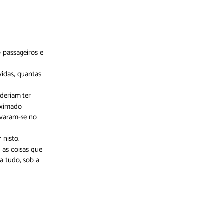
0 passageiros e
idas, quantas
deriam ter
oximado
lvaram-se no
 nisto.
 as coisas que
a tudo, sob a