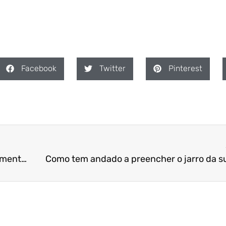
Facebook
Twitter
Pinterest
Qual é o maior problema que enfrenta, neste momento, e como posso ajudá-lo a resolvê-lo?
Como tem andado a preencher o jarro da s