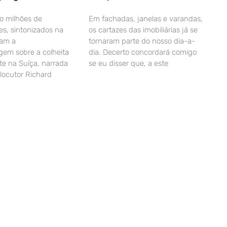
o milhões de
Em fachadas, janelas e varandas,
es, sintonizados na
os cartazes das imobiliárias já se
ram a
tornaram parte do nosso dia-a-
gem sobre a colheita
dia. Decerto concordará comigo
e na Suíça, narrada
se eu disser que, a este
 locutor Richard