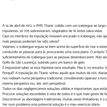
A 14 de abril de 1912, o RMS Titanic colidiu com um icebergue ao larg
tripulantes, só 705 sobreviveram, resgatados de 16 botes salva-vidas.
­Caso os membros da tripulação tivessem encarado o icebergue, não a
mais pessoas poderiam ter sido salvas?
­Vejamos: o icebergue erguia-se bem acima da superfície do mar e este
conduzido as pessoas para lá, procurando uma zona plana. O próprio 
suficientemente do icebergue para as pessoas desembarcarem. Não seria
Golfo de São Lourenço, subindo para um banco de gelo.
­É impossível saber se esta hipótese teria resultado. Mas é, no entanto
­Porquê? A tripulação do Titanic sofreu aquilo que muitos de nós, diar
nos rodeiam numa perspetiva tradicional, considerando (apenas) a func
mesma perspetiva (ou, até, sem perspetiva).
­Todos os dias negligenciamos soluções válidas e importantes, que estã
­Procurar soluções escondidas à vista de todos é o que mais gosto de fa
­Desconstruir as abordagens tradicionais, muitas vezes limitadoras, é o
­Ver num problema uma potencial solução é o meu exercício diário.